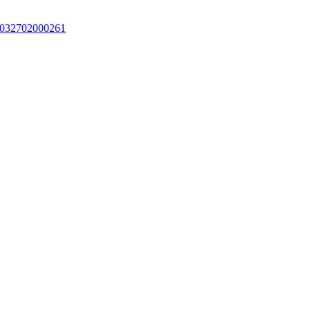
2702000261