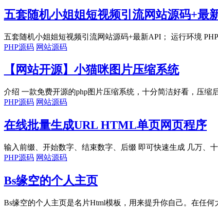
五套随机小姐姐短视频引流网站源码+最新
五套随机小姐姐短视频引流网站源码+最新API； 运行环境 PH
PHP源码
网站源码
【网站开源】小猫咪图片压缩系统
介绍 一款免费开源的php图片压缩系统，十分简洁好看，压缩后肉
PHP源码
网站源码
在线批量生成URL HTML单页网页程序
输入前缀、开始数字、结束数字、后缀 即可快速生成 几万、十万、
PHP源码
网站源码
Bs缘空的个人主页
Bs缘空的个人主页是名片Html模板，用来提升你自己。在任何大