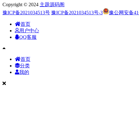
Copyright © 2024
主题源码阁
豫ICP备2021034513号
豫ICP备2021034513号-3
豫公网安备4103
首页
用户中心
QQ客服
首页
分类
我的