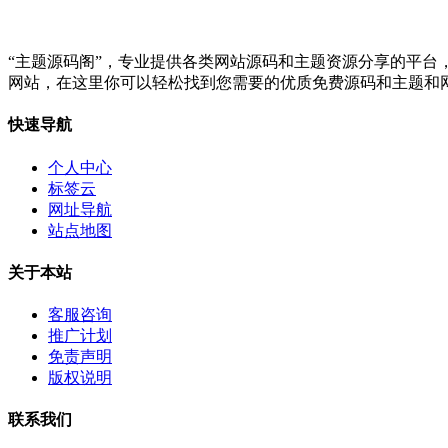
“主题源码阁”，专业提供各类网站源码和主题资源分享的平台，包含了
网站，在这里你可以轻松找到您需要的优质免费源码和主题和
快速导航
个人中心
标签云
网址导航
站点地图
关于本站
客服咨询
推广计划
免责声明
版权说明
联系我们