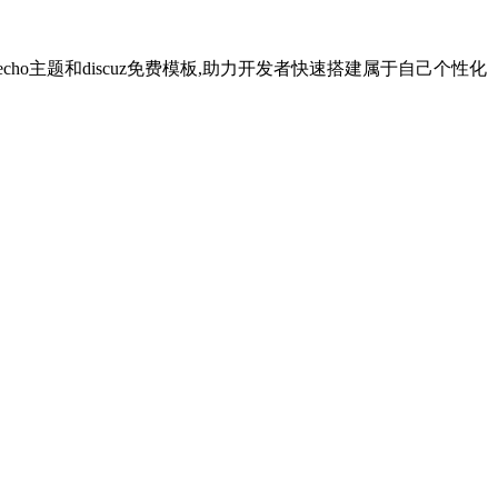
cho主题和discuz免费模板,助力开发者快速搭建属于自己个性化